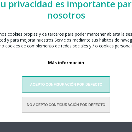
u privacidad es importante pa
Gastronómica
nosotros
3 Feb. de 2024
Programación Escenario 2 ANX 2024
amos cookies propias y de terceros para poder mantener abierta la se
ted y para mejorar nuestros Servicios mediante sus hábitos de naveg
Taller de cabezas de Dragón
mo cookies de complemento de redes sociales y / o cookies personal
3 Feb. de 2024
Programación Escenario 2 ANX 2024
Más información
SUSCRÍBETE A ESTE CALENDARIO
ACEPTO CONFIGURACIÓN POR DEFECTO
NO ACEPTO CONFIGURACIÓN POR DEFECTO