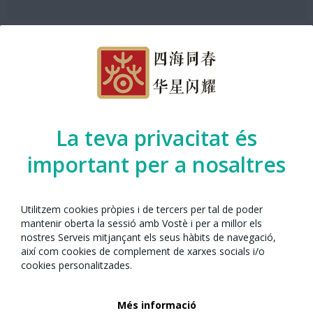
Entrega de premis de la Fira Gastronòmica
3 Feb. de 2024
Programació Escenari 2 ANX 2024
La teva privacitat és
important per a nosaltres
Desfilada de Hanfu
3 Feb. de 2024
Programació Escenari 2 ANX 2024
Utilitzem cookies pròpies i de tercers per tal de poder
mantenir oberta la sessió amb Vostè i per a millor els
nostres Serveis mitjançant els seus hàbits de navegació,
així com cookies de complement de xarxes socials i/o
Taller de Fanalets
cookies personalitzades.
3 Feb. de 2024
Programació Escenari 2 ANX 2024
Més informació