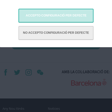
Taller de caps de Drac
ACCEPTO CONFIGURACIÓ PER DEFECTE
3 Feb. de 2024
Programació Escenari 2 ANX 2024
NO ACCEPTO CONFIGURACIÓ PER DEFECTE
SUBSCRIU-TE A AQUEST CALENDARI
AMB LA COL·LABORACIÓ DE:
Any Nou Xinès
Notícies