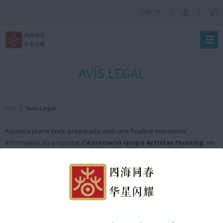
CAT
AVÍS LEGAL
Inici
|
Avís Legal
Aquesta plana Web, preparada amb una finalitat merament
informativa, és propietat d'
Associació Grupo Artistas Huaxing
, en
endavant
Any Nou Xinès amb Barcelona 2025
.
El seu contingut està protegit per la legislació vigent de propietat
intel·lectual, quedant expressament prohibida la seva reproducció
(total o parcial), còpia o emmagatzematge sense autorització
expressa i per escrit de
Any Nou Xinès amb Barcelona 2025
.