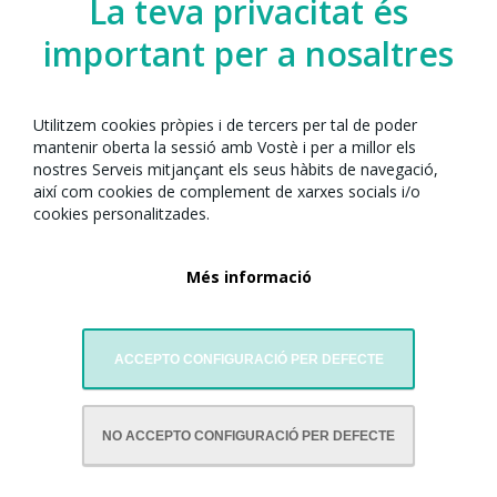
La teva privacitat és
Any Nou Xinès amb Barcelona 2025
no assumeix responsabilitat
important per a nosaltres
alguna derivada de la informació d'aquesta Web i es reserva el dret
exclusiu de modificar i/o suprimir al seu arbitri i sense previ avís, la
informació continguda en ella.
Utilitzem cookies pròpies i de tercers per tal de poder
mantenir oberta la sessió amb Vostè i per a millor els
Associació Grupo Artistas Huaxing
: CIF G66856535
.
nostres Serveis mitjançant els seus hàbits de navegació,
així com cookies de complement de xarxes socials i/o
cookies personalitzades.
Més informació
ACCEPTO CONFIGURACIÓ PER DEFECTE
AMB LA COL·LABORACIÓ DE:
NO ACCEPTO CONFIGURACIÓ PER DEFECTE