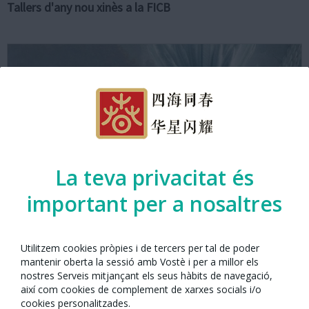
Tallers d'any nou xinès a la FICB
La teva privacitat és
important per a nosaltres
Utilitzem cookies pròpies i de tercers per tal de poder
mantenir oberta la sessió amb Vostè i per a millor els
nostres Serveis mitjançant els seus hàbits de navegació,
CineClub FICB: La serpiente blanca
així com cookies de complement de xarxes socials i/o
cookies personalitzades.