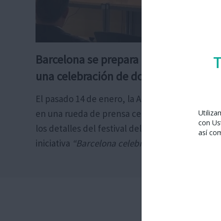
Barcelona se prepara para el Año Nue
T
una celebración de dos días
El pasado 14 de enero, la Asociación Cultural 
en una rueda de prensa celebrada en el Ayunt
Utiliz
con Us
los detalles del festival del Año Nuevo Chino 2
así co
iniciativa
“Barcelona celebra el Año Nuevo Chin