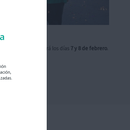
ipación 2026
ra
arcelona se celebrará los días
7 y 8 de febrero
.
sión
ación,
izadas.