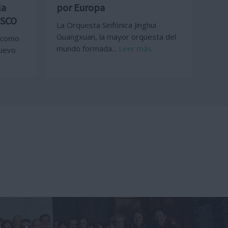
la
por Europa
ESCO
La Orquesta Sinfónica Jinghui
Guangxuan, la mayor orquesta del
o como
mundo formada...
Leer más
nuevo