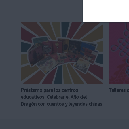
Préstamo para los centros
Talleres 
educativos: Celebrar el Año del
Dragón con cuentos y leyendas chinas