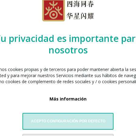
vo Chino 2026 con
Llamada a la partic
u privacidad es importante pa
nosotros
El Año Nuevo Chino con B
Popular China presentó,
amiento de Barcelona,
amos cookies propias y de terceros para poder mantener abierta la se
ted y para mejorar nuestros Servicios mediante sus hábitos de naveg
026, en el marco de la
mo cookies de complemento de redes sociales y / o cookies personal
o”
.
Más información
ACEPTO CONFIGURACIÓN POR DEFECTO
AGENDA DESTACADA