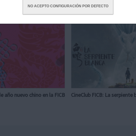
NO ACEPTO CONFIGURACIÓN POR DEFECTO
de año nuevo chino en la FICB
CineClub FICB: La serpiente 