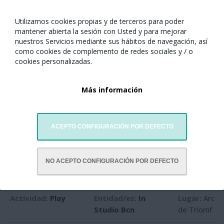
Assessoria El Cym
de Triomf
Utilizamos cookies propias y de terceros para poder
Actividad:
La
Entidad/es:
Grupo
Lugar:
Arc
mantener abierta la sesión con Usted y para mejorar
cancion de la
de danzas Qimei
de Triomf
nuestros Servicios mediante sus hábitos de navegación, así
felicidad
como cookies de complemento de redes sociales y / o
cookies personalizadas.
Actividad:
Entidad/es:
Lugar:
Arc
Castellers
Castellers de la
de Triomf
Más información
Sagrada Familia
Actividad:
Arte del
Entidad/es:
Lugar:
Arc
ACEPTO CONFIGURACIÓN POR DEFECTO
tambor Jingyun
Asociación de
de Triomf
Ultramar para la
Investigación de la
NO ACEPTO CONFIGURACIÓN POR DEFECTO
Cultura Manchú
Actividad:
Play
Entidad/es:
In
Lugar:
Arc
Studio Bcn
de Triomf