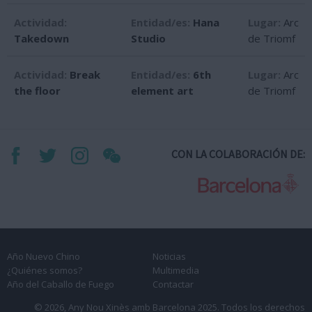
Actividad:
Entidad/es:
Hana
Lugar:
Arc
Takedown
Studio
de Triomf
Actividad:
Break
Entidad/es:
6th
Lugar:
Arc
the floor
element art
de Triomf
CON LA COLABORACIÓN DE:
Año Nuevo Chino
Noticias
¿Quiénes somos?
Multimedia
Año del Caballo de Fuego
Contactar
© 2026, Any Nou Xinès amb Barcelona 2025.
Todos los derechos