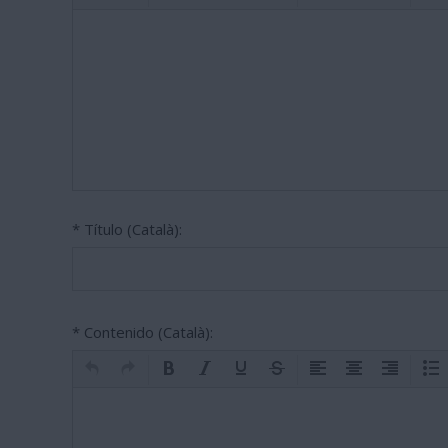
* Título (Català):
* Contenido (Català):