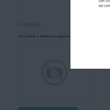
con Us
así co
Fotografía
Para editar o eliminar la siguiente imagen, por favor haz 