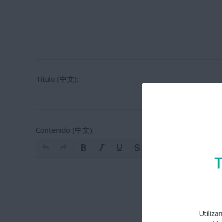
Título (中文):
Contenido (中文):
T
Utiliz