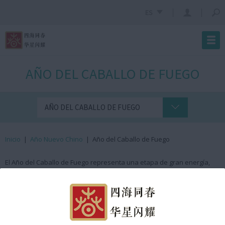
ES
AÑO DEL CABALLO DE FUEGO
AÑO DEL CABALLO DE FUEGO
Inicio
|
Año Nuevo Chino
|
Año del Caballo de Fuego
El Año del Caballo de Fuego representa una etapa de gran energía,
movimiento y transformación. Dentro del horóscopo chino, el Caballo
es símbolo de libertad, vitalidad, esfuerzo y espíritu independiente. Es
un signo asociado al progreso, a la superación personal y al deseo de
avanzar sin miedo hacia nuevos horizontes.El elemento Fuego, por su
parte, intensifica estas cualidades, aportando pasión, creatividad,