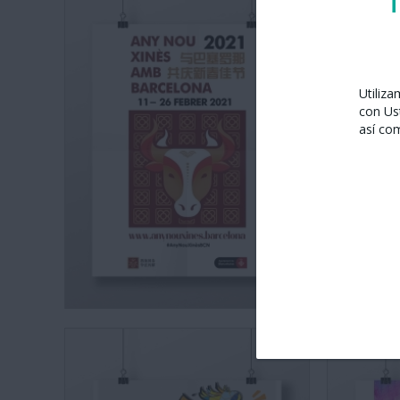
T
Utiliz
con Us
así co