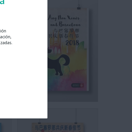
ra
sión
ación,
izadas.