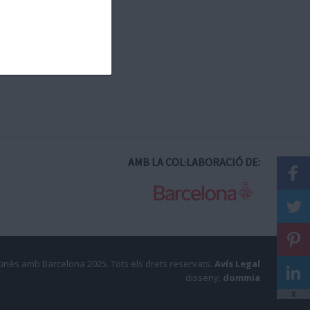
AMB LA COL·LABORACIÓ DE:
Xinès amb Barcelona 2025.
Tots els drets reservats.
Avís Legal
disseny:
dommia
X