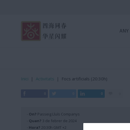
ANY
Inici
|
Activitats
|
Focs artificials (20:30h)
0
0
0
0
· On?
Passeig Lluís Companys
· Quan?
3 de febrer de 2024
· Hora?
20:30h GMT +2