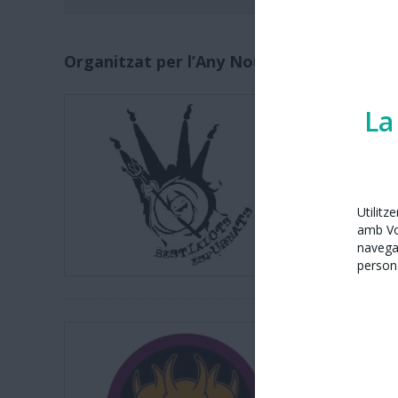
Organitzat per l’Any Nou Xinès amb Barc
Bestialot
La
Utilitz
amb Vos
navega
persona
Colla de D
lacabron
Visitar w