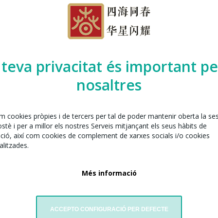
elona juntament amb:
s Espurnats de la Sagrada Família
 teva privacitat és important pe
nosaltres
em cookies pròpies i de tercers per tal de poder mantenir oberta la se
tè i per a millor els nostres Serveis mitjançant els seus hàbits de
ció, així com cookies de complement de xarxes socials i/o cookies
litzades.
Més informació
iables la Cabrònica del Nord
ica@gmail.com
ebsite
ACCEPTO CONFIGURACIÓ PER DEFECTE