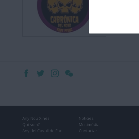
Any Nou Xinès
Notícies
Qui som?
Multimèdia
Any del Cavall de Foc
Contactar