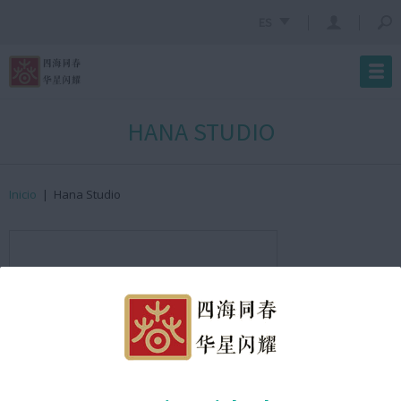
ES
HANA STUDIO
Inicio
|
Hana Studio