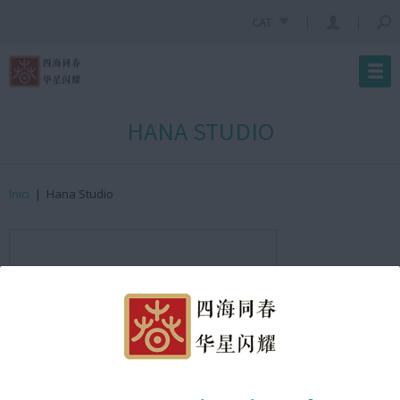
CAT
HANA STUDIO
Inici
|
Hana Studio