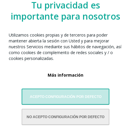
Tu privacidad es
importante para nosotros
Utilizamos cookies propias y de terceros para poder
mantener abierta la sesión con Usted y para mejorar
nuestros Servicios mediante sus hábitos de navegación, así
como cookies de complemento de redes sociales y / o
cookies personalizadas.
Clase de introducción al chino
18 Feb. de 2021
Talleres
Más información
¿Te atrae el idioma chino pero nunca te has atrevido a
aprenderlo? ¿Te gustaría saber más sobre la cultura, el
idioma y la escritura del país?...
Leer más
ACEPTO CONFIGURACIÓN POR DEFECTO
NO ACEPTO CONFIGURACIÓN POR DEFECTO