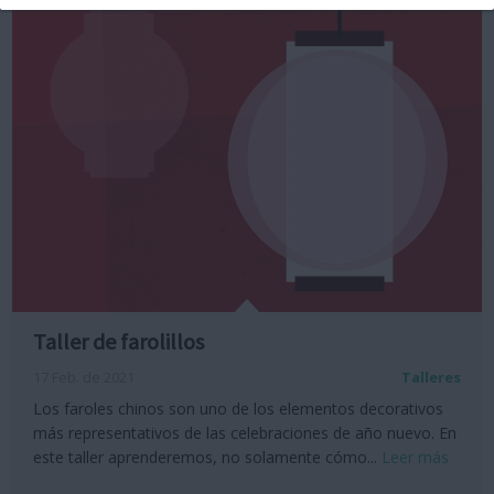
Taller de farolillos
17 Feb. de 2021
Talleres
Los faroles chinos son uno de los elementos decorativos
más representativos de las celebraciones de año nuevo. En
este taller aprenderemos, no solamente cómo...
Leer más