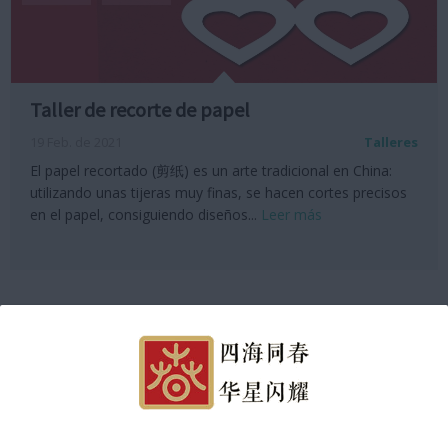
Taller de recorte de papel
19 Feb. de 2021
Talleres
El papel recortado (剪纸) es un arte tradicional en China:
utilizando unas tijeras muy finas, se hacen cortes precisos
en el papel, consiguiendo diseños...
Leer más