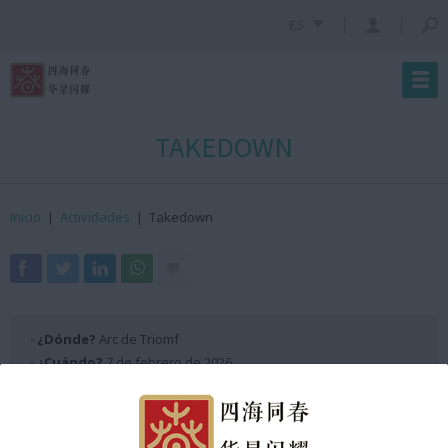
ES
TAKEDOWN
Inicio
|
Actividades
|
Takedown
· ¿Dónde?
Arc de Triomf
· ¿Cuándo?
7 de febrero de 2026
· ¿Hora?
De 18:30h a 18:35h GMT +2
Programación Escenario ANX 2026