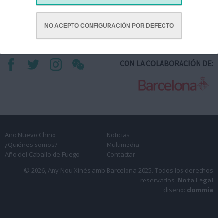
velocidad, pasión y vitalidad. Cada reto superado acercará a los
jugadores al tesoro final.
NO ACEPTO CONFIGURACIÓN POR DEFECTO
CON LA COLABORACIÓN DE:
Año Nuevo Chino
Noticias
¿Quiénes somos?
Multimedia
Año del Caballo de Fuego
Contactar
© 2026, Any Nou Xinès amb Barcelona 2025.
Todos los derechos
reservados.
Nota Legal
diseño:
dommia