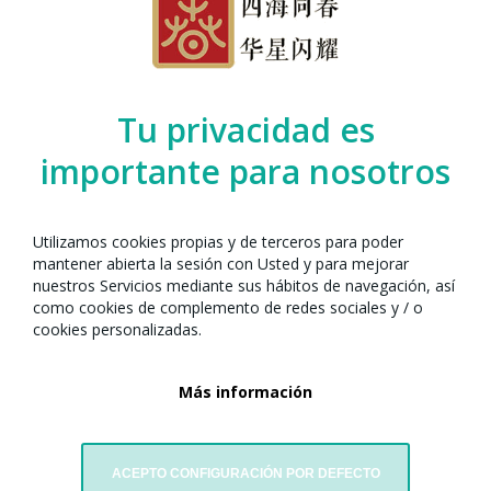
Tu privacidad es
importante para nosotros
Utilizamos cookies propias y de terceros para poder
mantener abierta la sesión con Usted y para mejorar
· ¿Dónde?
Plaça del Rellotge, Carrer Wagner 19 y 16, Carrer del
nuestros Servicios mediante sus hábitos de navegación, así
Rellotge 21, Rambla Sant Sebastià 98
como cookies de complemento de redes sociales y / o
· ¿Cuándo?
27 de febrero de 2026
cookies personalizadas.
· ¿Hora?
De 17:00h a 19:00h GMT +2
Más información
Actividad familiar dedicada al Caballo de Fuego. Los participantes,
organizados en equipos, deberán superar pruebas y enigmas
relacionados con la cultura china y la energía de este signo zodiacal:
ACEPTO CONFIGURACIÓN POR DEFECTO