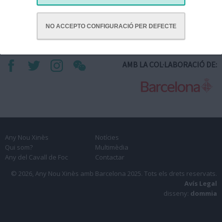
i l'energia d'aquest signe zodiacal: velocitat, passió, empenta i vitalitat.
Cada repte superat aproparà els jugadors al tresor final.
NO ACCEPTO CONFIGURACIÓ PER DEFECTE
AMB LA COL·LABORACIÓ DE:
Any Nou Xinès
Notícies
Qui som?
Multimèdia
Any del Cavall de Foc
Contactar
© 2026, Any Nou Xinès amb Barcelona 2025.
Tots els drets reservats.
Avís Legal
disseny:
dommia