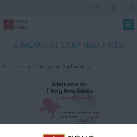
CAT
GIMCANA DE L’ANY NOU XINÈS
Inici
|
Activitats
|
Gimcana de l’Any Nou Xinès