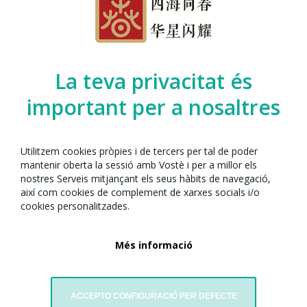
La teva privacitat és
important per a nosaltres
Utilitzem cookies pròpies i de tercers per tal de poder
mantenir oberta la sessió amb Vostè i per a millor els
· On?
Plaça del Rellotge, Carrer Wagner 19 y 16, Carrer del
nostres Serveis mitjançant els seus hàbits de navegació,
Rellotge 21, Rambla Sant Sebastià 98
així com cookies de complement de xarxes socials i/o
· Quan?
27 de febrer de 2026
cookies personalitzades.
· Hora?
De 17:00h a 19:00h GMT +2
Més informació
Una activitat familiar i divertida per celebrar l'arribada de l'Any Nou
Xinès, dedicat al Cavall de Foc. Els participants, organitzats en equips,
hauran de superar proves i enigmes relacionats amb la cultura xinesa
ACCEPTO CONFIGURACIÓ PER DEFECTE