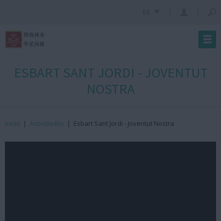
ES
ESBART SANT JORDI - JOVENTUT
NOSTRA
Inicio
|
Actividades
|
Esbart Sant Jordi - Joventut Nostra