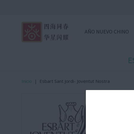
AÑO NUEVO CHINO
E
Inicio
|
Esbart Sant Jordi- Joventut Nostra