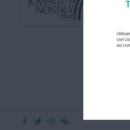
T
Utiliz
con Us
así co