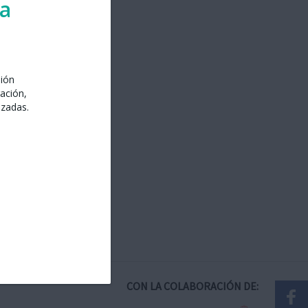
ra
sión
ación,
izadas.
CON LA COLABORACIÓN DE: