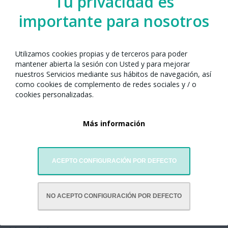
Tu privacidad es
importante para nosotros
Actividad online gratuita
a través de ZOOM. Se requiere
inscripción previa.
Utilizamos cookies propias y de terceros para poder
mantener abierta la sesión con Usted y para mejorar
Organizado por el Any Nou Xinès amb
nuestros Servicios mediante sus hábitos de navegación, así
Barcelona junto con:
como cookies de complemento de redes sociales y / o
cookies personalizadas.
Más información
ACEPTO CONFIGURACIÓN POR DEFECTO
NO ACEPTO CONFIGURACIÓN POR DEFECTO
Promoción de Ciudad – Ayuntamiento de Barcelona