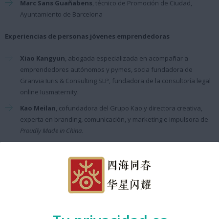
Marc Sans Guañabens
, técnico de Promoción de Ciudad,
Ayuntamiento de Barcelona
Experiencias de personas jóvenes emprendedoras
Xiao Kangyun
, abogada especializada en acompañar a
emprendedores autónomos y pymes, socia fundadora de
Granvia Iuris & Consulting SLP, fundadora de la consultoría legal
online Iusmaternity.
Kao Meilan
, cofundadora del Grupo Kao y directora creativa,
experta en branding, comunicación, y marketing e impulsora de
Proudly Made in China
.
Yang
Jingjing
, fundadora de Entropía Paperstore, papelería de
diseño.
Lin Yu
, director de cine, fundador presidente del Lychee
International Film Festival y
Ma Kexing
, responsable de Lychee
Talks.
Idioma:
Castellano