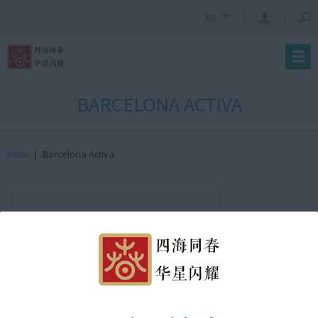
ES
BARCELONA ACTIVA
Inicio
|
Barcelona Activa