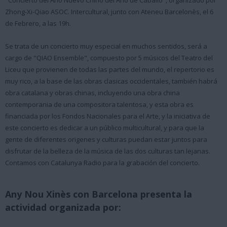
"Concierto del Año Nuevo Chino del Año de Caballo", organizado por
Zhong-Xi-Qiao ASOC. Intercultural, junto con Ateneu Barcelonès, el 6
de Febrero, a las 19h.
Se trata de un concierto muy especial en muchos sentidos, será a
cargo de "QIAO Ensemble", compuesto por 5 músicos del Teatro del
Liceu que provienen de todas las partes del mundo, el repertorio es
muy rico, a la base de las obras clasicas occidentales, también habrá
obra catalana y obras chinas, incluyendo una obra china
contemporania de una compositora talentosa, y esta obra es
financiada por los Fondos Nacionales para el Arte, y la iniciativa de
este concierto es dedicar a un público multicultural, y para que la
gente de diferentes origenes y culturas puedan estar juntos para
disfrutar de la belleza de la música de las dos culturas tan lejanas.
Contamos con Catalunya Radio para la grabación del concierto.
Any Nou Xinès con Barcelona presenta la
actividad organizada por: