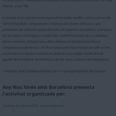
Xi-Qiao ASOC. Intercultural, juntament amb Ateneu Barcelonès, el 6 de
Febrer, a les 19h.
Es tracta d'un concert molt especial en molts sentits, serà a càrrec de
QIAO Ensemble, compost per 5 músics del Teatre del Liceu que
provenen de totes les parts del món, el repertori es molt ric, a la base
de les obres clàssiques occidentals, també hi haurà obra catalana i
obres xineses, incloent una obra xinesa contemporània d'una
compositora talentosa, i és finançada pels Fons Nacionals per a l'Art.
La iniciativa d'aquest concert és dedicar a un públic multicultural
gaudir de la bellesa de la música de les dues cultures tan llunyanes.
Comptem amb Catalunya Ràdio per a l'enregistrament del concert.
Any Nou Xinès amb Barcelona presenta
l'activitat organitzada per:
Zhong-Xi-Qiao ASOC. Intercultural