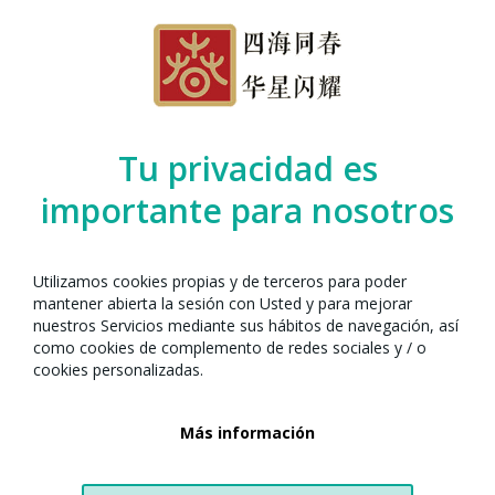
Organizado por el Any Nou Xinès amb
Barcelona junto con:
Tu privacidad es
importante para nosotros
Utilizamos cookies propias y de terceros para poder
mantener abierta la sesión con Usted y para mejorar
nuestros Servicios mediante sus hábitos de navegación, así
como cookies de complemento de redes sociales y / o
cookies personalizadas.
Castellers de la Sagrada Familia
Passatge de Sant Pau, 16
Más información
08025 Barcelona
Tel. 605 045 837
junta@castellerssagradafamilia.cat