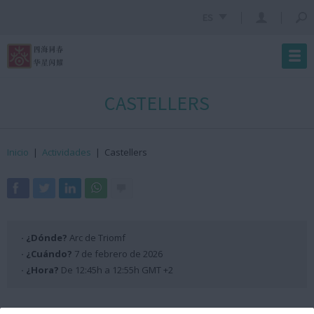
ES
CASTELLERS
Inicio
|
Actividades
|
Castellers
· ¿Dónde?
Arc de Triomf
· ¿Cuándo?
7 de febrero de 2026
· ¿Hora?
De 12:45h a 12:55h GMT +2
Programación Escenario ANX 2026