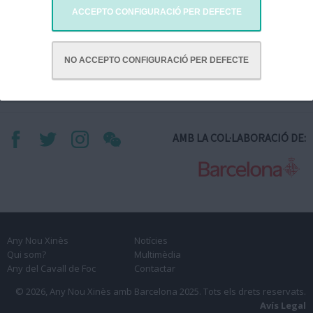
Visitar website
ACCEPTO CONFIGURACIÓ PER DEFECTE
NO ACCEPTO CONFIGURACIÓ PER DEFECTE
AMB LA COL·LABORACIÓ DE:
Any Nou Xinès
Notícies
Qui som?
Multimèdia
Any del Cavall de Foc
Contactar
© 2026, Any Nou Xinès amb Barcelona 2025.
Tots els drets reservats.
Avís Legal