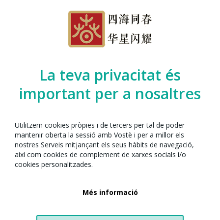
Organitzat per l’Any Nou Xinès amb Barcelona
juntament amb:
La teva privacitat és
important per a nosaltres
Utilitzem cookies pròpies i de tercers per tal de poder
mantenir oberta la sessió amb Vostè i per a millor els
nostres Serveis mitjançant els seus hàbits de navegació,
així com cookies de complement de xarxes socials i/o
cookies personalitzades.
Castellers de la Sagrada Familia
Passatge de Sant Pau, 16
Més informació
08025 Barcelona
Tel. 605 045 837
junta@castellerssagradafamilia.cat