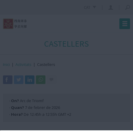
CAT
CASTELLERS
Inici
|
Activitats
|
Castellers
· On?
Arc de Triomf
· Quan?
7 de febrer de 2026
· Hora?
De 12:45h a 12:55h GMT +2
Programació Escenari ANX 2026