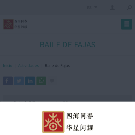
ES
BAILE DE FAJAS
Inicio
|
Actividades
|
Baile de Fajas
· ¿Cuándo?
25 de enero de 2025
· ¿Hora?
12:30h GMT +2
Organizado por el Any Nou Xinès amb