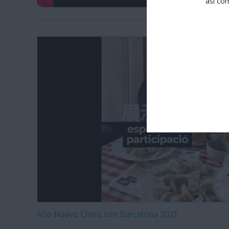
así co
Año Nuevo Chino con Barcelona 2021