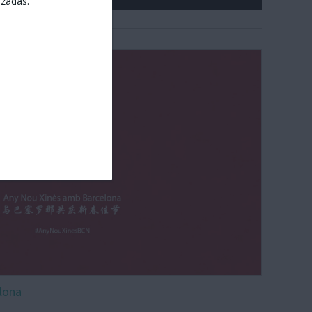
izadas.
lona