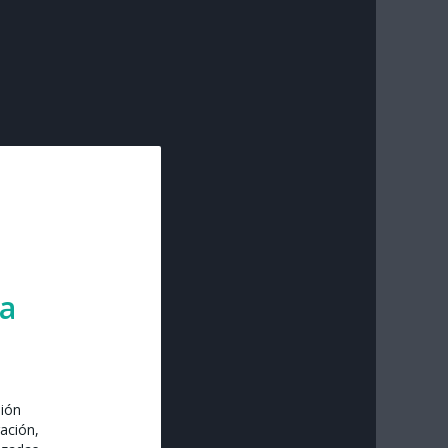
ra
sión
ación,