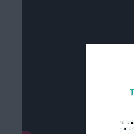
T
Utiliz
con Us