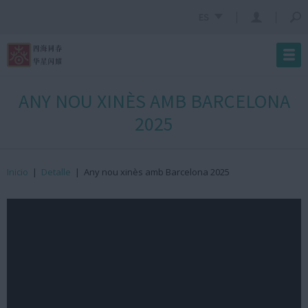
ES
ANY NOU XINÈS AMB BARCELONA
2025
Inicio
|
Detalle
|
Any nou xinès amb Barcelona 2025