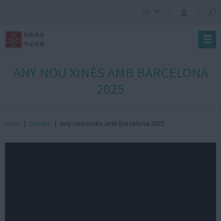
ES
ANY NOU XINÈS AMB BARCELONA
2025
Inicio
|
Detalle
|
Any nou xinès amb Barcelona 2025