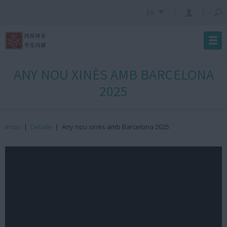
ES
ANY NOU XINÈS AMB BARCELONA
2025
Inicio
|
Detalle
|
Any nou xinès amb Barcelona 2025