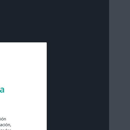
ra
sión
ación,