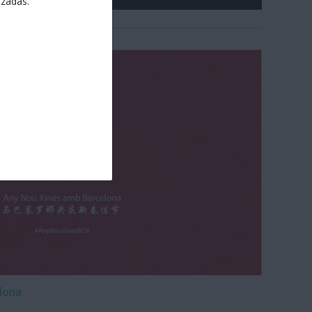
izadas.
lona