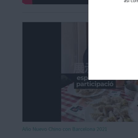
así co
Año Nuevo Chino con Barcelona 2021