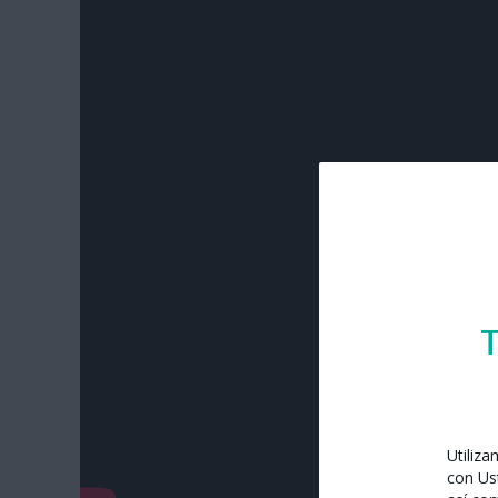
T
Utiliz
con Us