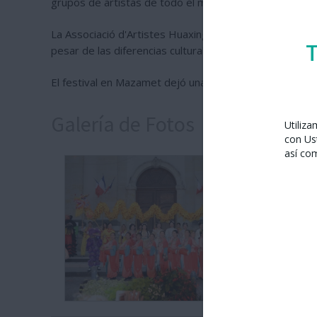
grupos de artistas de todo el mundo subrayó la importan
La Associació d'Artistes Huaxing y otros destacados g
T
pesar de las diferencias culturales.
El festival en Mazamet dejó una impresión duradera en l
Galería de Fotos
Utiliz
con Us
así co