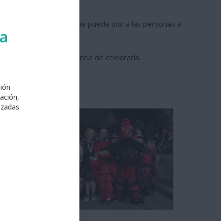
nternacional.
un lenguaje universal que puede unir a las personas a
ra
ad cultural y la importancia de celebrarla.
sión
ación,
izadas.