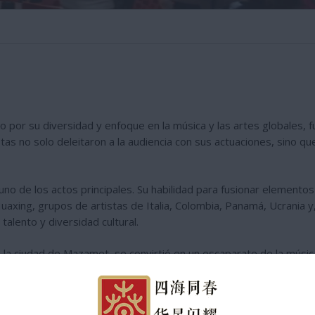
ido por su diversidad y enfoque en la música y las artes globales,
tas no solo deleitaron a la audiencia con sus actuaciones, sino q
no de los actos principales. Su habilidad para fusionar elementos
 Huaxing, grupos de artistas de Italia, Colombia, Panamá, Ucrania 
talento y diversidad cultural.
e la ciudad de Mazamet, se convirtió en un escaparate de la música 
entes disfrutaban de una experiencia cultural verdaderamente enri
 diversidad cultural, sino que también fomentó la comprensión inter