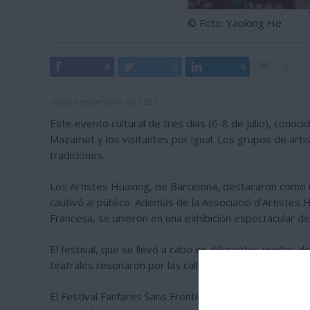
© Foto: Yaolong He
0
0
0
0
18 de septiembre de 2023
Este evento cultural de tres días (6-8 de Julio), conoc
Mazamet y los visitantes por igual. Los grupos de artis
tradiciones.
Los Artistes Huaxing, de Barcelona, destacaron como u
cautivó al público. Además de la Associació d'Artistes
Francesa, se unieron en una exhibición espectacular de 
El festival, que se llevó a cabo en diferentes puntos d
teatrales resonaron por las calles mientras los asist
El Festival Fanfares Sans Frontières no solo celebró la