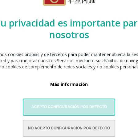
cia de la colaboración y el intercambio cultural en el escenario i
rupos de todo el mundo demostraron que el arte y la música son 
u privacidad es importante pa
nosotros
a ciudad y sus habitantes, recordándoles la belleza de la diversid
amos cookies propias y de terceros para poder mantener abierta la se
ted y para mejorar nuestros Servicios mediante sus hábitos de naveg
mo cookies de complemento de redes sociales y / o cookies personal
Más información
ACEPTO CONFIGURACIÓN POR DEFECTO
NO ACEPTO CONFIGURACIÓN POR DEFECTO