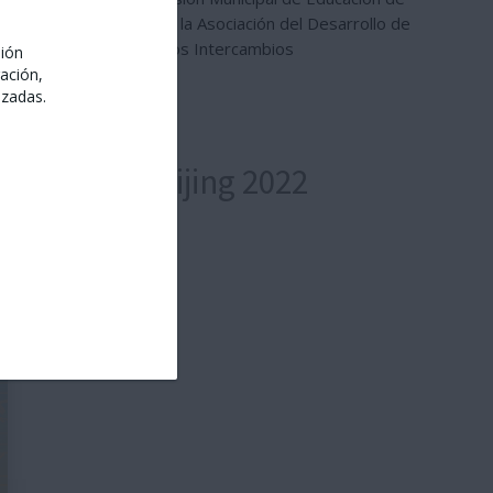
ra y Turismo de Beijing, la Asociación del Desarrollo de
de ONG de Beijing para los Intercambios
sión
ación,
izadas.
 Invierno Beijing 2022