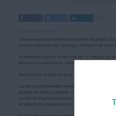
0
0
0
0
14 de diciembre de 2021
Con una exposición internacional juvenil de pintura, “
próxima realización de los Juegos Olímpicos de inviern
La exhibición expone 30 del total de 114 dibujos de lo
describen con hermosos colores y geniales pinceladas l
Barcelona fue la sede de los JJ. OO. de verano de 1992 
Las obras seleccionadas tienen el propósito de seguir
jóvenes de China y Cataluña. La selección de los traba
Comité de Organización de los Juegos Olímpicos y Para
T
de Beijing en Cataluña han coordinado la organización 
Se trata de una iniciativa promovida a nivel internacio