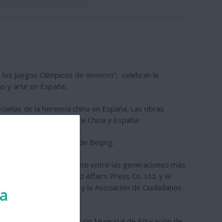
 los Juegos Olímpicos de Invierno”, celebran la
no y arte en España.
scuelas de la herencia china en España. Las obras
ebrero, y la amistad entre China y España.
ue la unen a la ciudad de Beijing.
s dos países, especialmente entre las generaciones más
a con la ayuda de World Affairs Press Co. Ltd. y el
Chinas Unidas en España y la Asociación de Ciudadanos
ra
íses Extranjeros, la Comisión Municipal de Educación de