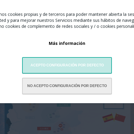
njero del Gobierno Municipal de Beijing, el Buró Municipal de Cultu
iños de China, el Museo Nacional de Cine de China y la Asociación 
amos cookies propias y de terceros para poder mantener abierta la se
ted y para mejorar nuestros Servicios mediante sus hábitos de naveg
mo cookies de complemento de redes sociales y / o cookies personal
rcelona.
Más información
 Juegos Olímpicos y Paralímpicos de
ACEPTO CONFIGURACIÓN POR DEFECTO
NO ACEPTO CONFIGURACIÓN POR DEFECTO