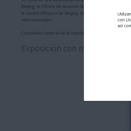
Beijing, la Oficina de Asuntos de los Chinos en el Extra
la Ciudad Olímpica de Beijing, el Centro Nacional de N
Utiliz
Internacionales.
con Us
así co
Consulado General de la República Popular China en Ba
Exposición con motivo de los