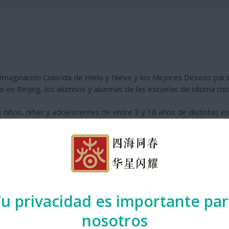
La Imaginación Colorida de Hielo y Nieve y los Mejores Deseos para
o en Beijing, los alumnos y alumnas de las escuelas de idioma chi
s niños, niñas y adolescentes de entre 3 y 16 años de distintas e
os JJ. OO. de Invierno de Beijing, a celebrar el próximo mes de f
y es precandidata para los JJ. OO. de invierno de 2030, aspectos q
 fomentando la llama del espíritu olímpico y la amistad entre lo
jos ha corrido a cargo del Consulado General de China en Barcelon
límpicos de Invierno de Beijing 2022. La Asociación de Mujeres 
u privacidad es importante pa
del evento.
nosotros
nal por la Asociación Popular de Beijing para la Amistad con los Pa