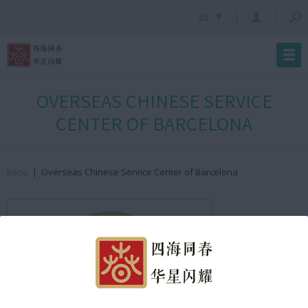
ES
OVERSEAS CHINESE SERVICE
CENTER OF BARCELONA
Inicio
|
Overseas Chinese Service Center of Barcelona