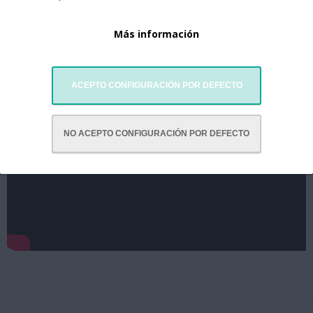
mercado y sus necesidades, estando al día de las innovaciones
necesarias para cumplir nuestro compromiso con el confort de
Más información
nuestros clientes.
Vídeo relacionado
ACEPTO CONFIGURACIÓN POR DEFECTO
NO ACEPTO CONFIGURACIÓN POR DEFECTO