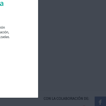
ra
sión
ación,
izadas.
CON LA COLABORACIÓN DE: