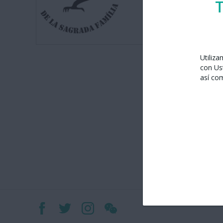
T
Utiliz
con Us
así co