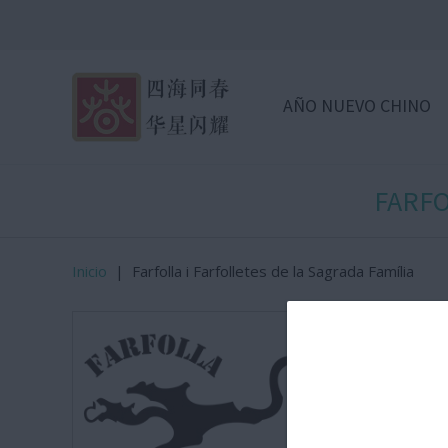
AÑO NUEVO CHINO
FARFO
Inicio
|
Farfolla i Farfolletes de la Sagrada Família