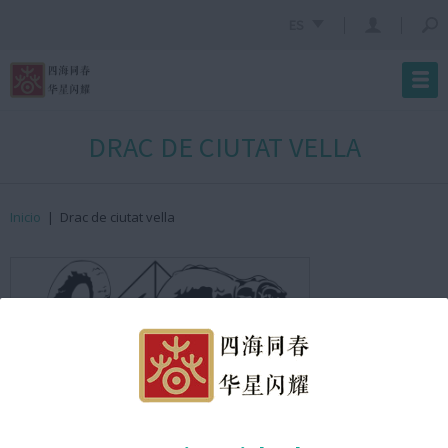
ES
DRAC DE CIUTAT VELLA
Inicio
|
Drac de ciutat vella