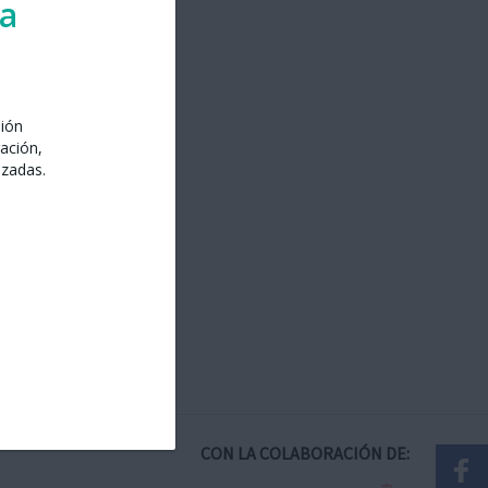
ra
sión
ación,
izadas.
CON LA COLABORACIÓN DE: