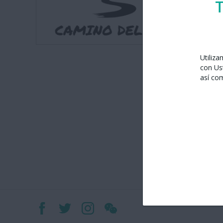
T
Utiliz
con Us
así co