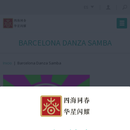
ES
BARCELONA DANZA SAMBA
Inicio
|
Barcelona Danza Samba