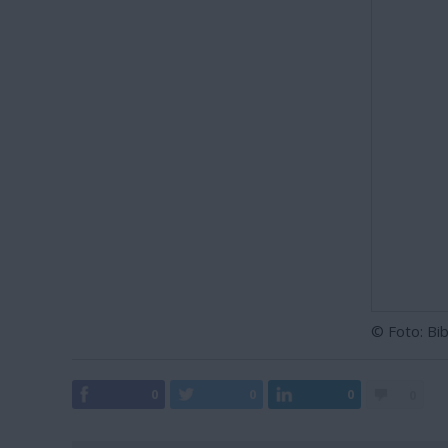
© Foto: Bib
0
0
0
0