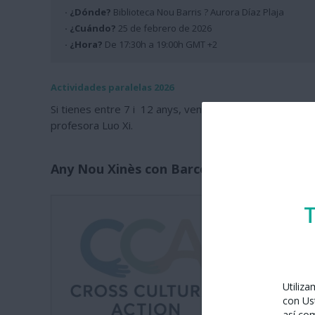
· ¿Dónde?
Biblioteca Nou Barris ? Aurora Díaz Plaja
· ¿Cuándo?
25 de febrero de 2026
· ¿Hora?
De 17:30h a 19:00h GMT +2
Actividades paralelas 2026
Si tienes entre 7 i 12 anys, ven al taller de celebrac
profesora Luo Xi.
Any Nou Xinès con Barcelona presenta la 
Cross Cul
T
Utiliz
con Us
así co