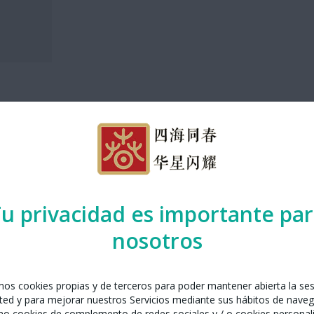
ión del Año NUevo Chino. Escribiremos la palabra 福(fú), que signi
actividad organizada por:
tural Action
u privacidad es importante pa
nosotros
amos cookies propias y de terceros para poder mantener abierta la se
ted y para mejorar nuestros Servicios mediante sus hábitos de naveg
mo cookies de complemento de redes sociales y / o cookies personal