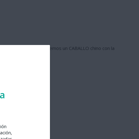
fica buena suerte y pintaremos un CABALLO chino con la
ra
sión
ación,
izadas.