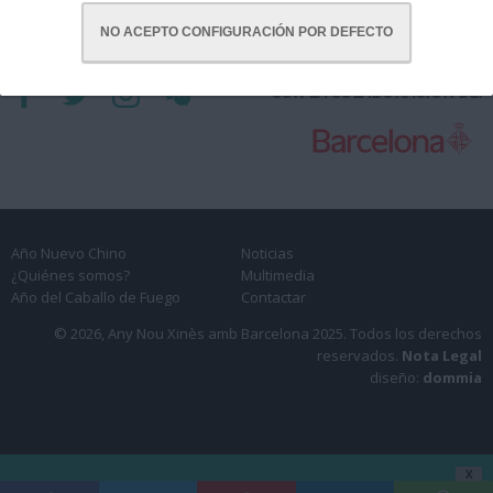
NO ACEPTO CONFIGURACIÓN POR DEFECTO
CON LA COLABORACIÓN DE:
Año Nuevo Chino
Noticias
¿Quiénes somos?
Multimedia
Año del Caballo de Fuego
Contactar
© 2026, Any Nou Xinès amb Barcelona 2025.
Todos los derechos
reservados.
Nota Legal
diseño:
dommia
X