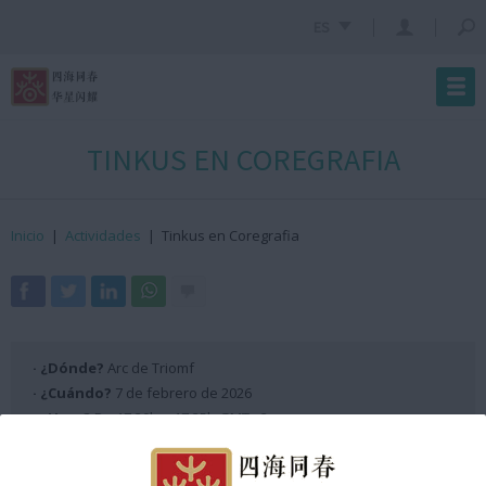
ES
TINKUS EN COREGRAFIA
Inicio
|
Actividades
|
Tinkus en Coregrafia
· ¿Dónde?
Arc de Triomf
· ¿Cuándo?
7 de febrero de 2026
· ¿Hora?
De 17:30h a 17:35h GMT +2
Programación Escenario ANX 2026