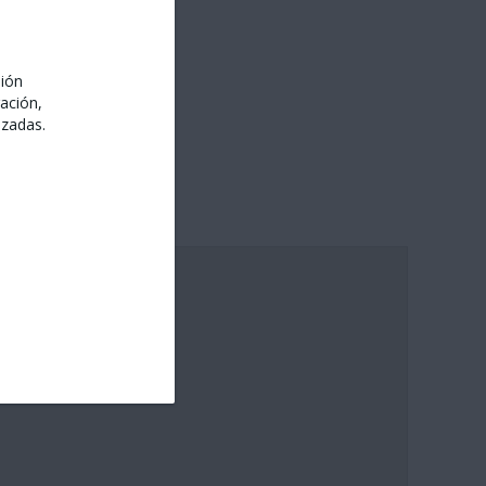
sión
ación,
izadas.