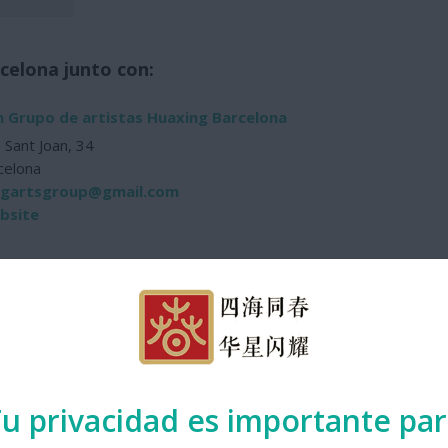
celona junto con:
n Grupo de artistas Huaxing Barcelona
 Sant Joan, 34
celona
ngartsgroup@gmail.com
ebsite
iables la Cabrònica del Nord
ica@gmail.com
u privacidad es importante pa
ebsite