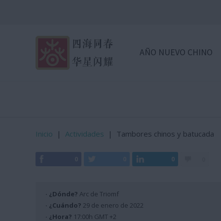
AÑO NUEVO CHINO
Inicio
|
Actividades
|
Tambores chinos y batucada
0
0
0
0
· ¿Dónde?
Arc de Triomf
· ¿Cuándo?
29 de enero de 2022
· ¿Hora?
17:00h GMT +2