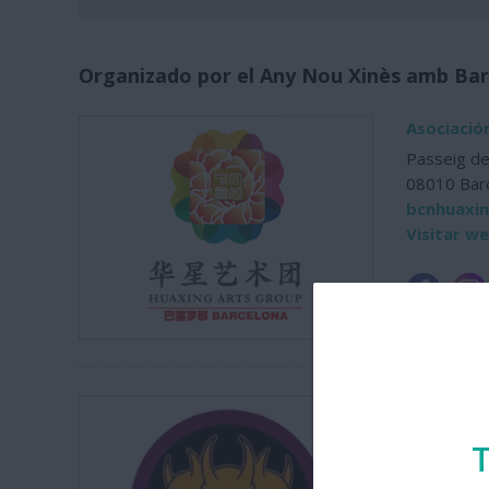
Organizado por el Any Nou Xinès amb Bar
Asociació
Passeig de
08010 Bar
bcnhuaxi
Visitar w
Colla de D
lacabron
T
Visitar w