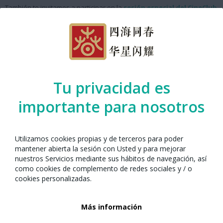
También te invitamos a participar en la
sesión especial del CineClub
que organizamos el mismo día a las 10:00h.
Datos de la actividad
Sábado 1 de febrero de 2025, 12:00-14:00h
Tu privacidad es
Fundació Institut Confuci de Barcelona
importante para nosotros
c. Elisabets 10, -interior- | 08001 Barcelona (
mapa
)
Catalunya L1, L3.
Entrada gratuita previa inscripción, aforo limitado.
Utilizamos cookies propias y de terceros para poder
mantener abierta la sesión con Usted y para mejorar
nuestros Servicios mediante sus hábitos de navegación, así
Any Nou Xinès con Barcelona presenta la
como cookies de complemento de redes sociales y / o
actividad organizada por:
cookies personalizadas.
Más información