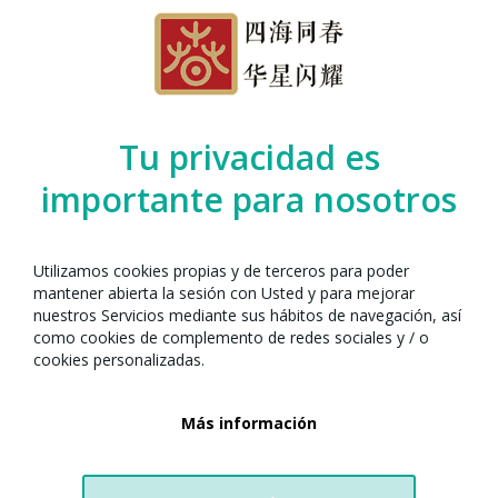
Tu privacidad es
importante para nosotros
Utilizamos cookies propias y de terceros para poder
· ¿Dónde?
Centre Pompeu LAB (C/ Pompeu Fabra 22)
mantener abierta la sesión con Usted y para mejorar
· ¿Cuándo?
24 de febrero de 2026
nuestros Servicios mediante sus hábitos de navegación, así
· ¿Hora?
17:30h GMT +2
como cookies de complemento de redes sociales y / o
cookies personalizadas.
Una actividad creativa y familiar para dar la bienvenida al Año Nuevo
Más información
Chino elaborando los tradicionales farolillos de papel, símbolo de luz,
esperanza y buenos augurios. Los participantes, grandes y
pequeños, aprenderán a construir y decorar su propio farolillo. Un