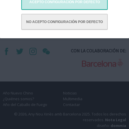
taller para descubrir una de las tradiciones más arraigadas de la
ACEPTO CONFIGURACIÓN POR DEFECTO
cultura china mientras se desarrolla la imaginación. Al final, cada
participante podrá llevarse a casa su farolillo para iluminar la noche
más especial del año.
NO ACEPTO CONFIGURACIÓN POR DEFECTO
CON LA COLABORACIÓN DE:
Año Nuevo Chino
Noticias
¿Quiénes somos?
Multimedia
Año del Caballo de Fuego
Contactar
© 2026, Any Nou Xinès amb Barcelona 2025.
Todos los derechos
reservados.
Nota Legal
diseño:
dommia