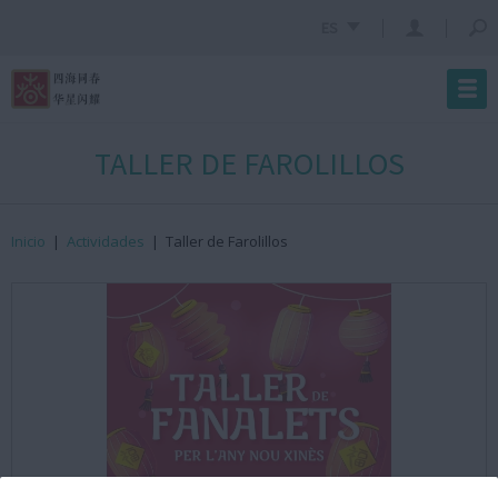
ES
TALLER DE FAROLILLOS
Inicio
|
Actividades
|
Taller de Farolillos