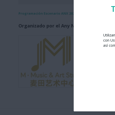
T
Programación Escenario ANX 2026
Organizado por el Any Nou Xinès amb Bar
Utiliz
M • Music
con Us
así co