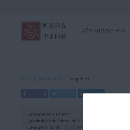
AÑO NUEVO CHINO
Inicio
|
Actividades
|
Spagehetti
0
0
0
0
· ¿Dónde?
Arc de Triomf
· ¿Cuándo?
8 de febrero de 2026
· ¿Hora?
De 12:15h a 12:20h GMT +2