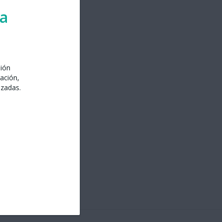
ra
sión
ación,
izadas.