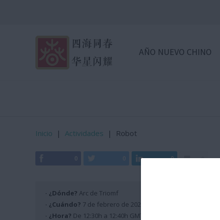
AÑO NUEVO CHINO
Inicio
|
Actividades
|
Robot
0
0
0
0
· ¿Dónde?
Arc de Triomf
· ¿Cuándo?
7 de febrero de 2026
· ¿Hora?
De 12:30h a 12:40h GMT +2