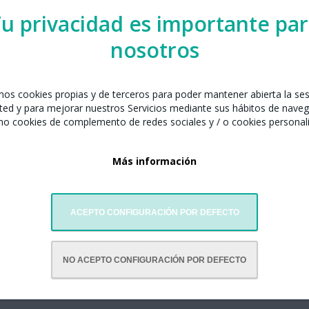
u privacidad es importante pa
nosotros
celona junto con:
amos cookies propias y de terceros para poder mantener abierta la se
a El Cym
ted y para mejorar nuestros Servicios mediante sus hábitos de naveg
ió 246, local B, 08007 Barcelona
mo cookies de complemento de redes sociales y / o cookies personal
celona
3 17 57
Más información
ia@elcym.com
ebsite
ACEPTO CONFIGURACIÓN POR DEFECTO
NO ACEPTO CONFIGURACIÓN POR DEFECTO