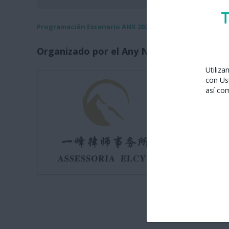
T
Programación Escenario ANX 2026
Organizado por el Any Nou Xinès amb Bar
Utiliz
Assessori
con Us
C/ Diputac
así co
08007 Bar
Tel. 93 50
assessor
Visitar w