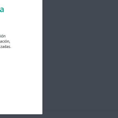
ra
sión
ación,
izadas.