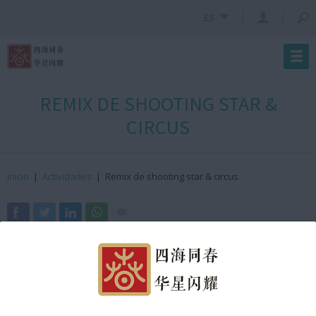
ES
REMIX DE SHOOTING STAR &
CIRCUS
Inicio
|
Actividades
|
Remix de shooting star & circus
· ¿Dónde?
Arc de Triomf
· ¿Cuándo?
8 de febrero de 2026
· ¿Hora?
De 12:40h a 12:45h GMT +2