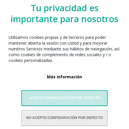
Tu privacidad es
Programación Escenario ANX 2026
importante para nosotros
Organizado por el Any Nou Xinès amb
Barcelona junto con:
Utilizamos cookies propias y de terceros para poder
mantener abierta la sesión con Usted y para mejorar
Humi & Joy
nuestros Servicios mediante sus hábitos de navegación, así
como cookies de complemento de redes sociales y / o
cookies personalizadas.
Más información
ACEPTO CONFIGURACIÓN POR DEFECTO
CON LA COLABORACIÓN DE:
NO ACEPTO CONFIGURACIÓN POR DEFECTO