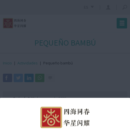
ES
PEQUEÑO BAMBÚ
Inicio
|
Actividades
|
Pequeño bambú
· ¿Cuándo?
25 de enero de 2025
· ¿Hora?
12:40h GMT +2
Organizado por el Any Nou Xinès amb