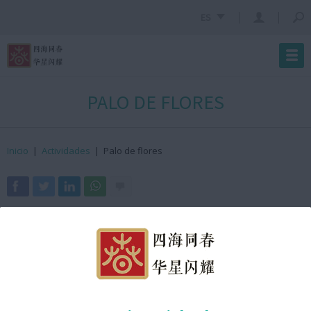
ES
PALO DE FLORES
Inicio
|
Actividades
|
Palo de flores
· ¿Cuándo?
25 de enero de 2025
· ¿Hora?
13:40h GMT +2