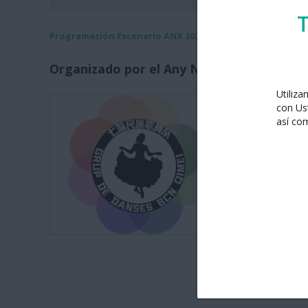
T
Programación Escenario ANX 2026
Organizado por el Any Nou Xinès amb Bar
Utiliz
Grupo de 
con Us
así co