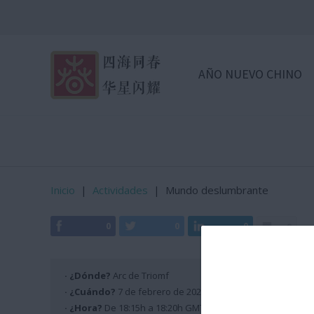
AÑO NUEVO CHINO
Inicio
|
Actividades
|
Mundo deslumbrante
0
0
0
0
· ¿Dónde?
Arc de Triomf
· ¿Cuándo?
7 de febrero de 2026
· ¿Hora?
De 18:15h a 18:20h GMT +2