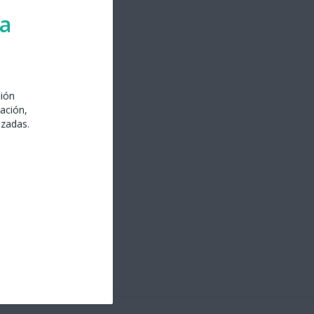
ra
sión
ación,
izadas.