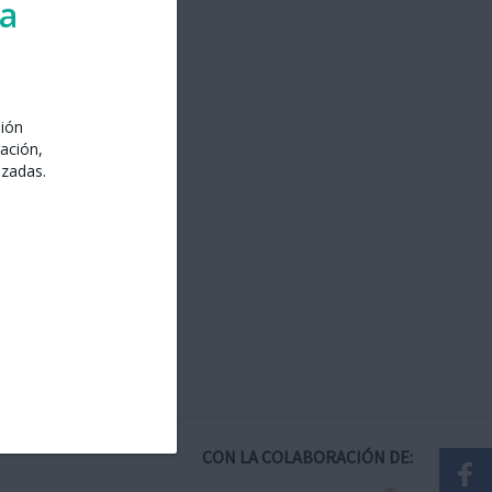
ra
sión
ación,
izadas.
CON LA COLABORACIÓN DE: