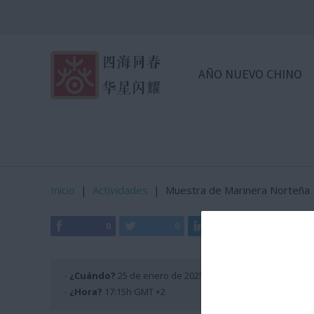
AÑO NUEVO CHINO
Inicio
|
Actividades
|
Muestra de Marinera Norteña
0
0
0
0
· ¿Cuándo?
25 de enero de 2025
· ¿Hora?
17:15h GMT +2