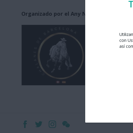
T
Organizado por el Any Nou Xinès amb Bar
Chalanes 
Utiliz
Barcelona
con Us
Tel. 605 4
así co